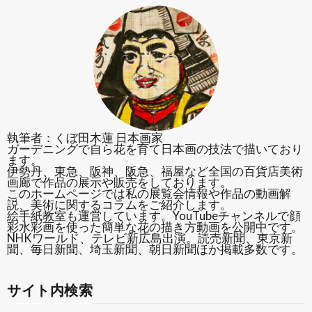
執筆者：くぼ田木蓮 日本画家
ガーデニングで自ら花を育て日本画の技法で描いており
ます。
伊勢丹、東急、阪神、阪急、福屋など全国の百貨店美術
画廊で作品の展示や販売をしております。
このホームページでは私の展覧会情報や作品の動画解
説、美術に関するコラムをご紹介します。
絵手紙教室も運営しています。YouTubeチャンネルで顔
彩水彩画を使った簡単な花の描き方動画を公開中です。
NHKワールド、テレビ新広島出演。読売新聞、東京新
聞、毎日新聞、埼玉新聞、朝日新聞ほか掲載多数です。
サイト内検索