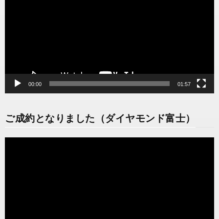
レ
ー
ヤ
ー
00:00
01:57
ご成約となりました（ダイヤモンド富士）
動
画
プ
レ
ー
ヤ
ー