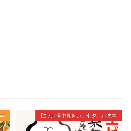
声
7月 暑中見舞い、七夕、お彼岸