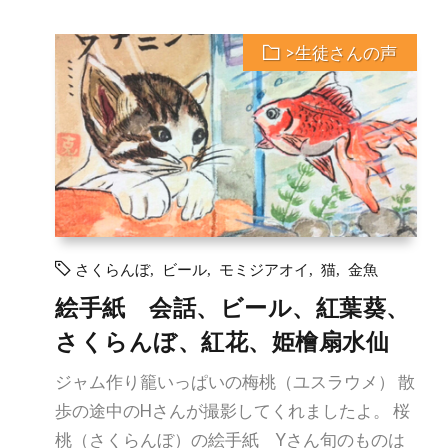
>生徒さんの声
さくらんぼ
,
ビール
,
モミジアオイ
,
猫
,
金魚
絵手紙 会話、ビール、紅葉葵、
さくらんぼ、紅花、姫檜扇水仙
ジャム作り籠いっぱいの梅桃（ユスラウメ） 散
歩の途中のHさんが撮影してくれましたよ。 桜
桃（さくらんぼ）の絵手紙 Yさん旬のものは