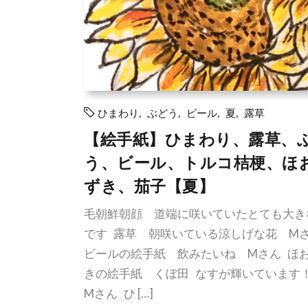
ひまわり
,
ぶどう
,
ビール
,
夏
,
露草
【絵手紙】ひまわり、露草、
う、ビール、トルコ桔梗、ほ
ずき、茄子【夏】
毛朝鮮朝顔 道端に咲いていたとても大き
です 露草 朝咲いている涼しげな花 M
ビールの絵手紙 飲みたいね Mさん ほ
きの絵手紙 くぼ田 なすが輝いていま
Mさん ひ […]