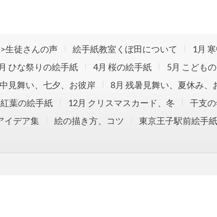
玉で絵手紙教室。オープン10年で約4220回の教室開催。のべ約
描かれました。手ぶらで参加できる絵手紙教室です。花の絵手紙を中
>生徒さんの声
絵手紙教室くぼ田について
1月 
ています。ブログでは絵手紙の道具や描き方も紹介中です。
3月 ひな祭りの絵手紙
4月 桜の絵手紙
5月 こども
暑中見舞い、七夕、お彼岸
8月 残暑見舞い、夏休み、
月 紅葉の絵手紙
12月 クリスマスカード、冬
干支の
アイデア集
絵の描き方、コツ
東京王子駅前絵手