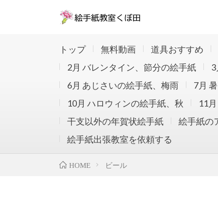
NHK,日本橋三越本店,西武池袋本店ほか東京埼
32000人が参加。約79800枚の絵手紙を
トップ
無料動画
道具おすすめ
心に季節感ある作品をみなさんとわいわい描い
2月 バレンタイン、節分の絵手紙
6月 あじさいの絵手紙、梅雨
7月 
10月 ハロウィンの絵手紙、秋
11
干支以外の年賀状絵手紙
絵手紙の
絵手紙出張教室を依頼する
ビール
HOME