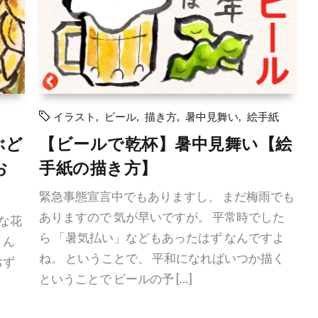
イラスト
,
ビール
,
描き方
,
暑中見舞い
,
絵手紙
ぶど
【ビールで乾杯】暑中見舞い【絵
お
手紙の描き方】
緊急事態宣言中でもありますし、 まだ梅雨でも
ありますので 気が早いですが。 平常時でした
な花
ら 「暑気払い」などもあったはず なんですよ
さん
ね。 ということで、 平和になればいつか描く
おず
ということで ビールの予 […]
す！