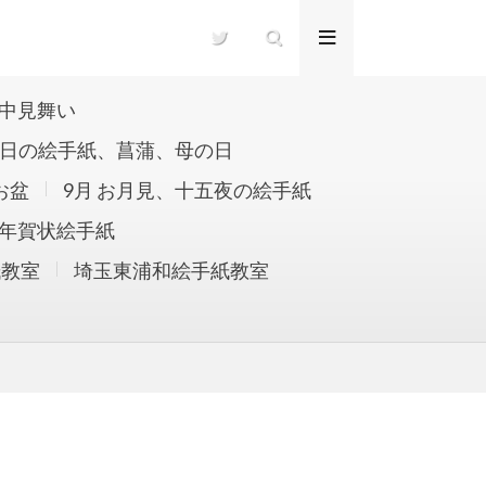
寒中見舞い
の日の絵手紙、菖蒲、母の日
お盆
9月 お月見、十五夜の絵手紙
年賀状絵手紙
紙教室
埼玉東浦和絵手紙教室