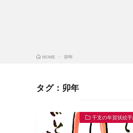
卯年
HOME
タグ：卯年
干支の年賀状絵手