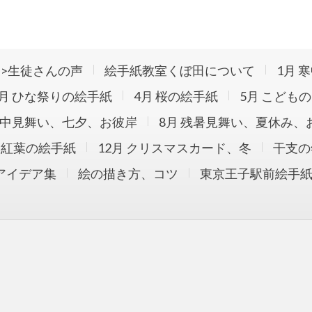
玉で絵手紙教室。オープン10年で約4220回の教室開催。のべ約
描かれました。手ぶらで参加できる絵手紙教室です。花の絵手紙を中
>生徒さんの声
絵手紙教室くぼ田について
1月 
ています。ブログでは絵手紙の道具や描き方も紹介中です。
3月 ひな祭りの絵手紙
4月 桜の絵手紙
5月 こども
暑中見舞い、七夕、お彼岸
8月 残暑見舞い、夏休み、
月 紅葉の絵手紙
12月 クリスマスカード、冬
干支の
アイデア集
絵の描き方、コツ
東京王子駅前絵手