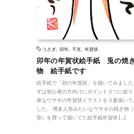
うさぎ
,
卯年
,
干支
,
年賀状
卯年の年賀状絵手紙 兎の焼
物 絵手紙です
絵手紙で「卯の年賀状」を描いてみました
ずは初心者の方向けにポイント３つに絞り
単なウサギの年賀状イラストを３案描いて
した。 博多人形みたいなウサギの焼き物
形）を買って描いてた絵手紙年賀状 […]