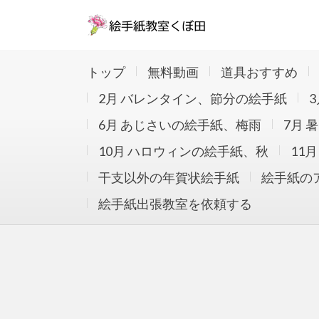
NHK,日本橋三越本店,西武池袋本店ほか東京埼
32000人が参加。約79800枚の絵手紙を
トップ
無料動画
道具おすすめ
心に季節感ある作品をみなさんとわいわい描い
2月 バレンタイン、節分の絵手紙
6月 あじさいの絵手紙、梅雨
7月 
10月 ハロウィンの絵手紙、秋
11
干支以外の年賀状絵手紙
絵手紙の
絵手紙出張教室を依頼する