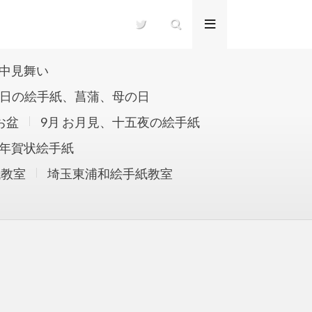
寒中見舞い
の日の絵手紙、菖蒲、母の日
お盆
9月 お月見、十五夜の絵手紙
年賀状絵手紙
紙教室
埼玉東浦和絵手紙教室