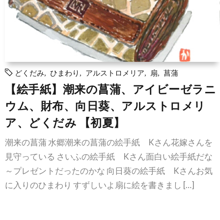
どくだみ
,
ひまわり
,
アルストロメリア
,
扇
,
菖蒲
【絵手紙】潮来の菖蒲、アイビーゼラニ
ウム、財布、向日葵、アルストロメリ
ア、どくだみ 【初夏】
潮来の菖蒲 水郷潮来の菖蒲の絵手紙 Kさん花嫁さんを
見守っている さいふの絵手紙 Kさん面白い絵手紙だな
～プレゼントだったのかな 向日葵の絵手紙 Kさんお気
に入りのひまわり すずしいよ扇に絵を書きまし […]
続きを読む