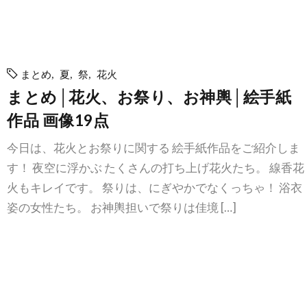
まとめ
,
夏
,
祭
,
花火
まとめ│花火、お祭り、お神輿│絵手紙
作品 画像19点
今日は、花火とお祭りに関する 絵手紙作品をご紹介しま
す！ 夜空に浮かぶ たくさんの打ち上げ花火たち。 線香花
火もキレイです。 祭りは、にぎやかでなくっちゃ！ 浴衣
姿の女性たち。 お神輿担いで祭りは佳境 […]
続きを読む