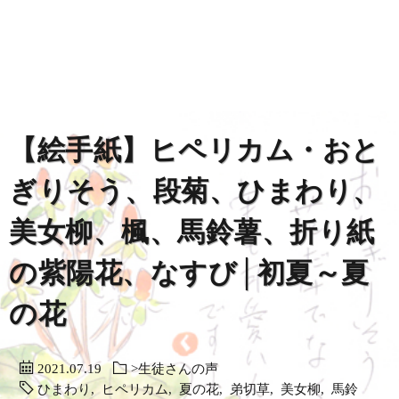
【絵手紙】ヒペリカム・おと
ぎりそう、段菊、ひまわり、
美女柳、楓、馬鈴薯、折り紙
の紫陽花、なすび│初夏～夏
の花
2021.07.19
>生徒さんの声
ひまわり
,
ヒペリカム
,
夏の花
,
弟切草
,
美女柳
,
馬鈴