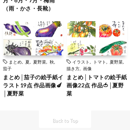
月・6月・7月・梅雨
（雨・かさ・長靴）
まとめ
,
夏
,
夏野菜
,
秋
,
イラスト
,
トマト
,
夏野菜
,
茄子
描き方
,
画像
まとめ│茄子の絵手紙イ
まとめ│トマトの絵手紙
ラスト19点 作品画像🍆
画像22点 作品🍅│夏野
│夏野菜
菜
Back to Top