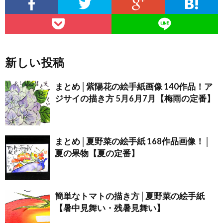
新しい投稿
まとめ│紫陽花の絵手紙画像 140作品！ア
ジサイの描き方 5月6月7月【梅雨の定番】
まとめ│夏野菜の絵手紙 168作品画像！│
夏の果物【夏の定番】
簡単なトマトの描き方│夏野菜の絵手紙
【暑中見舞い・残暑見舞い】