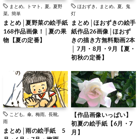
まとめ
,
トマト
,
夏
,
夏野
ほおずき
,
まとめ
,
夏
,
鬼
菜
,
簡単
灯
まとめ│夏野菜の絵手紙
まとめ│ほおずきの絵手
168作品画像！│夏の果
紙作品26画像│ほおず
物【夏の定番】
きの描き方無料動画2本
│ 7月・8月・9月【夏・
初秋の定番】
【作品画像いっぱい】
こども
,
傘
,
梅雨
,
長靴
,
雨
初夏の絵手紙【6月・7
まとめ│雨の絵手紙 5
月】