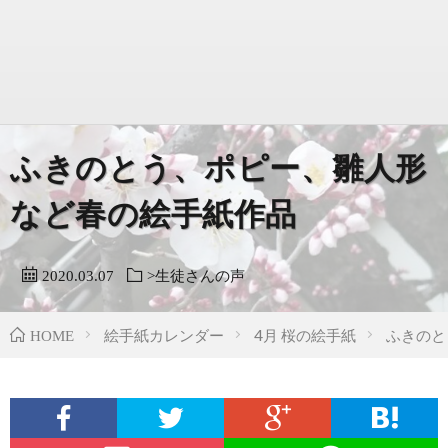
ふきのとう、ポピー、雛人形
など春の絵手紙作品
2020.03.07
>生徒さんの声
絵手紙カレンダー
4月 桜の絵手紙
ふきのと
HOME